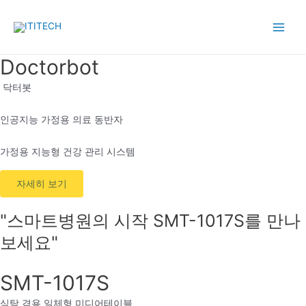
콘
텐
Main
츠
로
Doctorbot
Men
건
닥터봇
너
뛰
인공지능 가정용 의료 동반자
기
가정용 지능형 건강 관리 시스템
자세히 보기
"스마트병원의 시작 SMT-1017S​를 만나
보세요"
SMT-1017S
식탁 겸용 일체형 미디어테이블