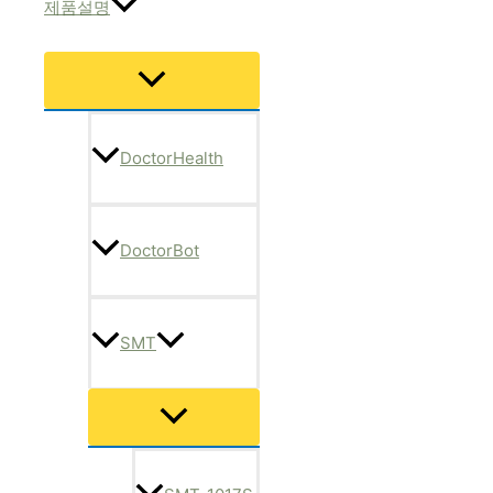
제품설명
메
뉴
토
글
DoctorHealth
DoctorBot
SMT
메
뉴
토
글