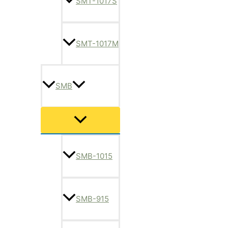
SMT-1017S
SMT-1017M
SMB
메
뉴
토
글
SMB-1015
SMB-915