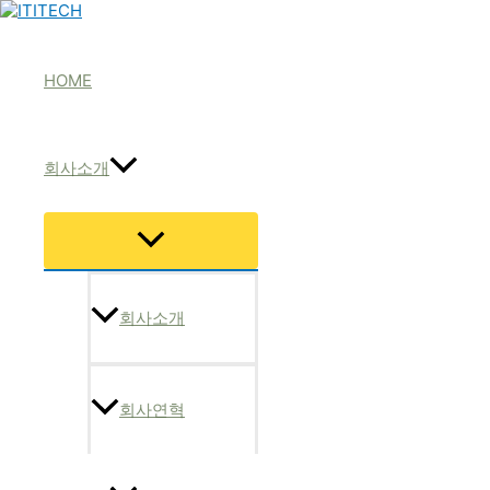
콘
텐
츠
로
HOME
건
너
뛰
기
회사소개
메
뉴
토
글
회사소개
회사연혁