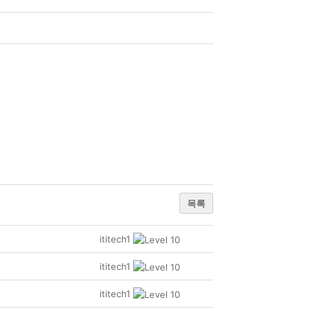
목록
ititech1
ititech1
ititech1